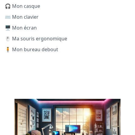
🎧 Mon casque
⌨️ Mon clavier
🖥️ Mon écran
🖱️ Ma souris ergonomique
🧍 Mon bureau debout