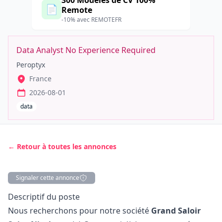
300 Modèles de CV 100%
📄
Remote
-10% avec REMOTEFR
Data Analyst No Experience Required
Peroptyx
France
2026-08-01
data
← Retour à toutes les annonces
Signaler cette annonce
Description
Descriptif du poste
Nous recherchons pour notre société
Grand Saloir