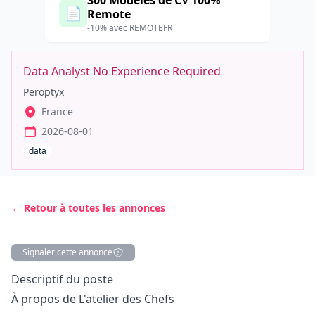
300 Modèles de CV 100%
📄
Remote
-10% avec REMOTEFR
Data Analyst No Experience Required
Peroptyx
France
2026-08-01
data
← Retour à toutes les annonces
Signaler cette annonce
Description
Descriptif du poste
À propos de L'atelier des Chefs