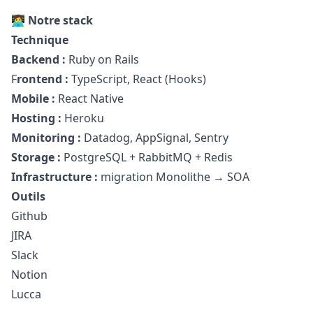
👩‍💻 Notre stack
Technique
Backend :
Ruby
on Rails
F
rontend :
TypeScript, React (Hooks)
Mobile :
React Native
Hosting :
Heroku
Monitoring :
Datadog, AppSignal, Sentry
Storage :
PostgreSQL + RabbitMQ + Redis
Infrastructure :
migration Monolithe → SOA
Outils
Github
JIRA
Slack
Notion
Lucca