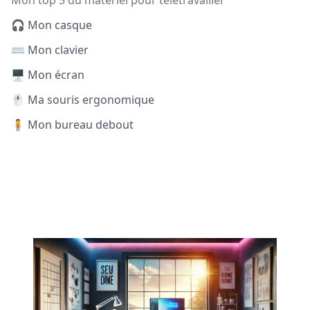
Mon top 5 du matériel pour télétravailler
🎧 Mon casque
⌨️ Mon clavier
🖥️ Mon écran
🖱️ Ma souris ergonomique
🧍 Mon bureau debout