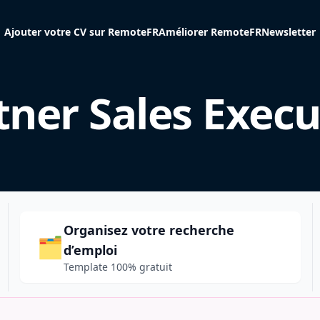
Ajouter votre CV sur RemoteFR
Améliorer RemoteFR
Newsletter
tner Sales Execu
Organisez votre recherche
🗂️
d’emploi
Template 100% gratuit