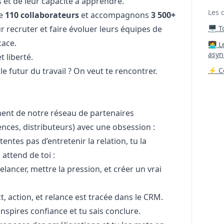
 et de leur capacité à apprendre.
Les 
de
110 collaborateurs
et accompagnons
3 500+
ur recruter et faire évoluer leurs équipes de
🖥️ 
cace.
‍🧑‍
asyn
t liberté.
e futur du travail ? On veut te rencontrer.
⚡ Co
ent de notre réseau de partenaires
nces, distributeurs) avec une obsession :
entes pas d’entretenir la relation, tu la
n attend de toi :
relancer, mettre la pression, et créer un vrai
, action, et relance est tracée dans le CRM.
 inspires confiance et tu sais conclure.