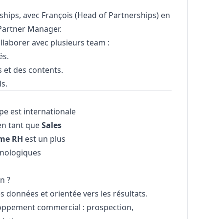
rships, avec
François
(Head of Partnerships) en
 Partner
Manager
.
llaborer avec plusieurs team :
és.
s et des contents.
s.
ipe est internationale
en tant que
Sales
ème RH
est un plus
chnologiques
n ?
 données et orientée vers les résultats.
loppement commercial : prospection,