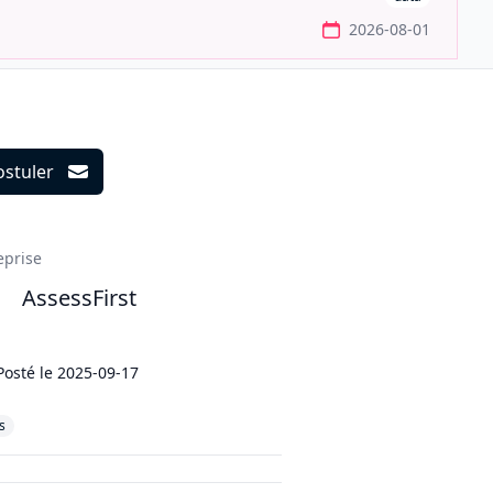
2026-08-01
ostuler
ils
eprise
AssessFirst
Posté le
2025-09-17
s