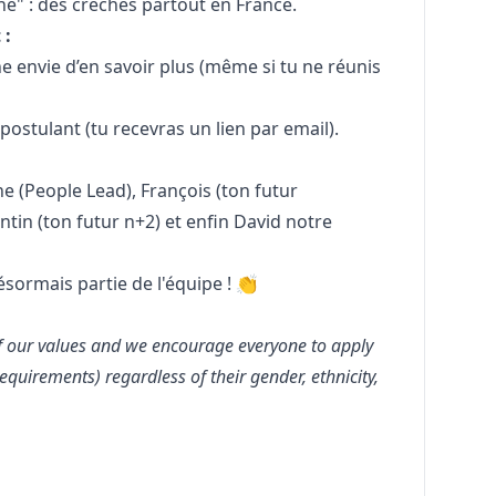
he" : des crèches partout en France.
t
:
e envie d’en savoir plus (même si tu ne réunis
ostulant (tu recevras un lien par email).
 (People Lead), François (ton futur
ntin (ton futur n+2) et enfin David notre
ésormais partie de l'équipe ! 👏
of our values and we encourage everyone to apply
equirements) regardless of their gender, ethnicity,