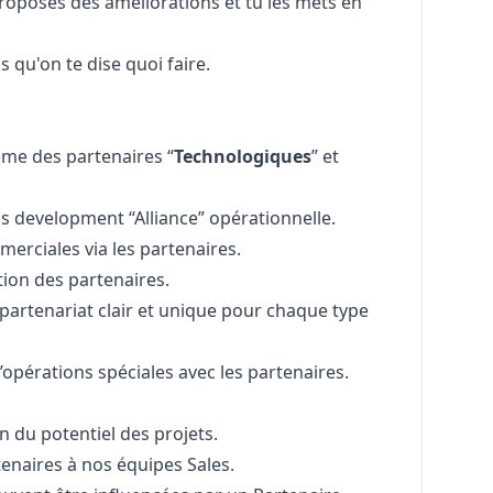
proposes des améliorations et tu les mets en
s qu'on te dise quoi faire.
ème des partenaires “
Technologiques
” et
ss development “Alliance” opérationnelle.
merciales via les partenaires.
tion des partenaires.
artenariat clair et unique pour chaque type
opérations spéciales avec les partenaires.
on du potentiel des projets.
enaires à nos équipes Sales.