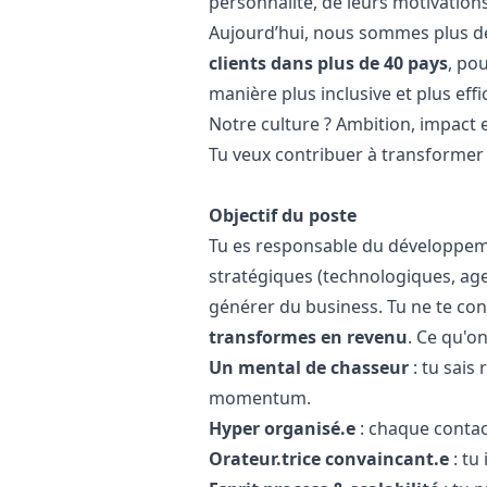
personnalité, de leurs motivations
Aujourd’hui, nous sommes plus 
clients dans plus de 40 pays
, po
manière plus inclusive et plus effi
Notre culture ? Ambition, impact e
Tu veux contribuer à transformer l
Objectif du poste
Tu es responsable du développem
stratégiques (technologiques, age
générer du business. Tu ne te cont
transformes en revenu
.️ Ce qu'o
Un mental de chasseur
: tu sais 
momentum.
Hyper organisé.e
: chaque contact
Orateur.trice convaincant.e
: tu