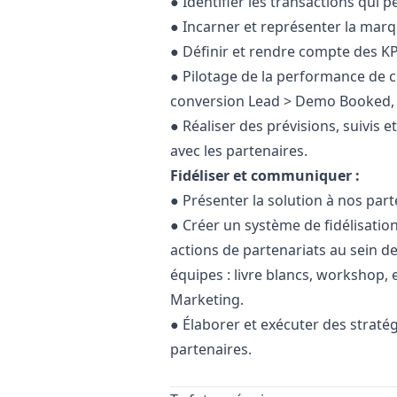
● Identifier les transactions qui 
● Incarner et représenter la marq
● Définir et rendre compte des KP
● Pilotage de la performance de c
conversion Lead > Demo Booked,
● Réaliser des prévisions, suivis e
avec les partenaires.
Fidéliser et communiquer :
● Présenter la solution à nos par
● Créer un système de fidélisatio
actions de partenariats au sein d
équipes : livre blancs, workshop, e
Marketing
.
● Élaborer et exécuter des straté
partenaires.