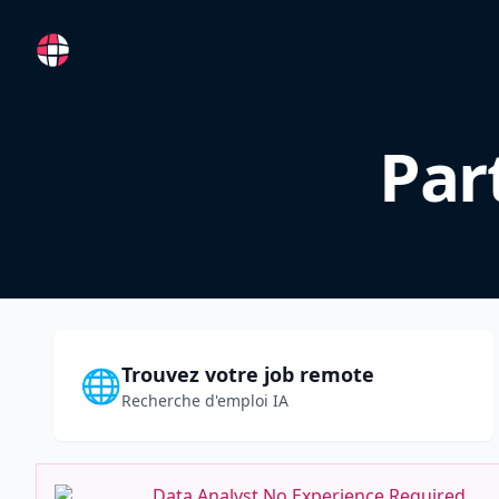
RemoteFR
Par
Trouvez votre job remote
🌐
Recherche d'emploi IA
Data Analyst No Experience Required