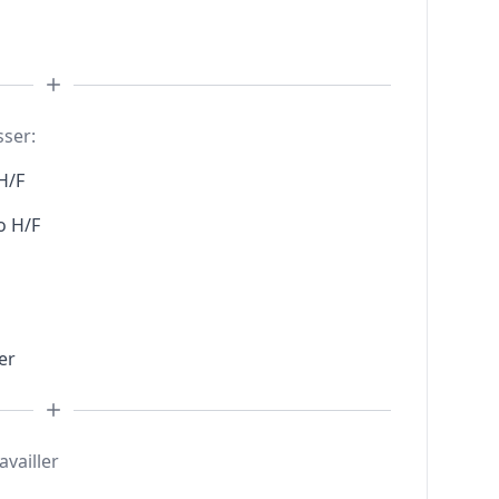
sser:
H/F
o H/F
er
availler