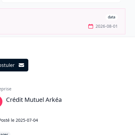
data
2026-08-01
ostuler
ils
eprise
Crédit Mutuel Arkéa
Posté le
2025-07-04
ager