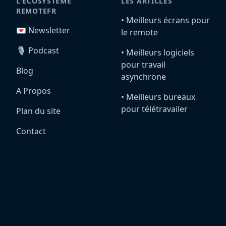
L'ÉCOSYSTÈME
LES ARTICLES
REMOTEFR
•️ Meilleurs écrans pour
💌 Newsletter
le remote
🎙️ Podcast
•️ Meilleurs logiciels
pour travail
Blog
asynchrone
A Propos
•️ Meilleurs bureaux
pour télétravailer
Plan du site
Contact