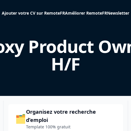
Ajouter votre CV sur RemoteFR
Améliorer RemoteFR
Newsletter
oxy Product Ow
H/F
Organisez votre recherche
🗂️
d’emploi
Template 100% gratuit