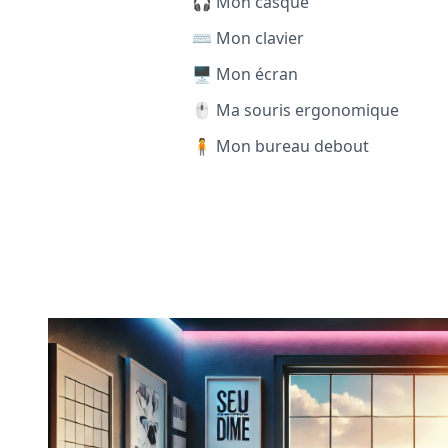
🎧 Mon casque
⌨️ Mon clavier
🖥️ Mon écran
🖱️ Ma souris ergonomique
🧍 Mon bureau debout