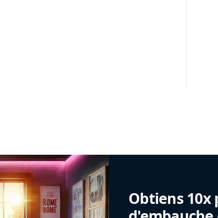
Obtiens 10x 
d'embauche g