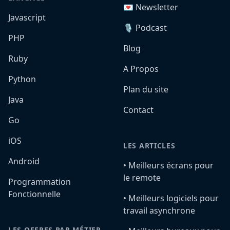
💌 Newsletter
Javascript
🎙️ Podcast
PHP
Blog
Ruby
A Propos
Python
Plan du site
Java
Contact
Go
iOS
LES ARTICLES
Android
•️ Meilleurs écrans pour
le remote
Programmation
Fonctionnelle
•️ Meilleurs logiciels pour
travail asynchrone
LES OFFRES PAR MÉTIER