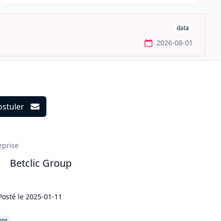
data
2026-08-01
ostuler
ils
eprise
Betclic Group
Posté le
2025-01-11
ops