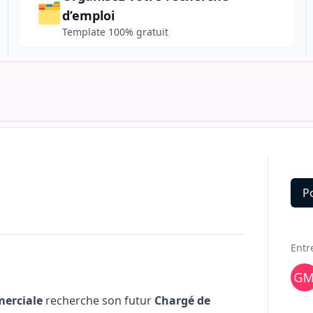
🗂️
d’emploi
Template 100% gratuit
P
Deta
Entr
merciale
recherche son futur
Chargé de