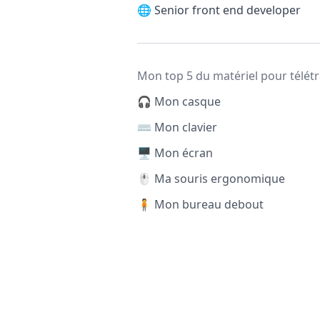
🌐
Senior front end developer
Mon top 5 du matériel pour télétr
🎧 Mon casque
⌨️ Mon clavier
🖥️ Mon écran
🖱️ Ma souris ergonomique
🧍 Mon bureau debout