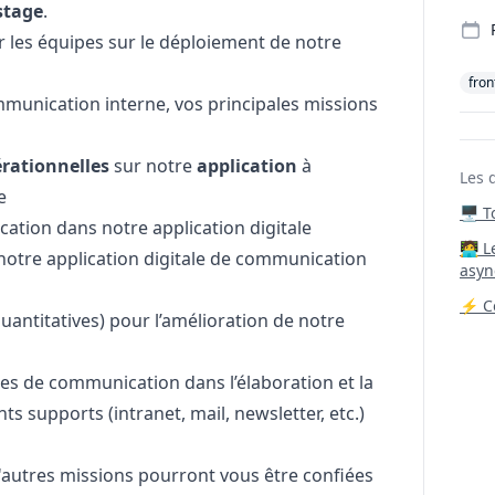
stage
.
les équipes sur le déploiement de notre
fron
mmunication interne, vos principales missions
rationnelles
sur notre
application
à
Les 
e
🖥️ 
cation dans notre application digitale
‍🧑‍
notre application digitale de communication
asyn
⚡ Co
uantitatives) pour l’amélioration de notre
s de communication dans l’élaboration et la
ts supports (intranet, mail, newsletter, etc.)
d'autres missions pourront vous être confiées