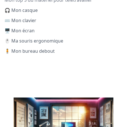
Mon top 5 du matériel pour télétravailler
🎧 Mon casque
⌨️ Mon clavier
🖥️ Mon écran
🖱️ Ma souris ergonomique
🧍 Mon bureau debout