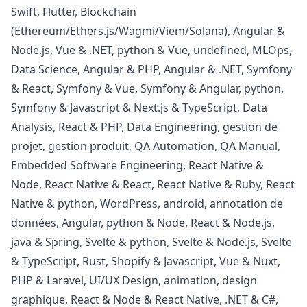
Swift, Flutter, Blockchain
(Ethereum/Ethers.js/Wagmi/Viem/Solana), Angular &
Node.js, Vue & .NET,
python
& Vue, undefined, MLOps,
Data Science, Angular &
PHP
, Angular & .NET, Symfony
& React, Symfony & Vue, Symfony & Angular,
python
,
Symfony &
Javascript
& Next.js & TypeScript, Data
Analysis, React &
PHP
, Data Engineering, gestion de
projet, gestion produit,
QA
Automation,
QA
Manual,
Embedded Software Engineering, React Native &
Node, React Native & React, React Native &
Ruby
, React
Native &
python
, WordPress,
android
, annotation de
données, Angular,
python
& Node, React & Node.js,
java
& Spring, Svelte &
python
, Svelte & Node.js, Svelte
& TypeScript, Rust, Shopify &
Javascript
, Vue & Nuxt,
PHP
& Laravel, UI/UX Design, animation,
design
graphique, React & Node & React Native, .NET & C#,