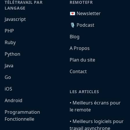
TÉLÉTRAVAIL PAR
REMOTEFR
LANGAGE
💌 Newsletter
Javascript
🎙️ Podcast
PHP
Blog
Ruby
A Propos
Python
Plan du site
Java
Contact
Go
iOS
LES ARTICLES
Android
•️ Meilleurs écrans pour
le remote
Programmation
Fonctionnelle
•️ Meilleurs logiciels pour
travail asynchrone