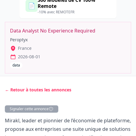
300 Modèles de CV 100%
📄
Remote
-10% avec REMOTEFR
Data Analyst No Experience Required
Peroptyx
France
2026-08-01
data
← Retour à toutes les annonces
Signaler cette annonce
Description
Mirakl, leader et pionnier de l’économie de plateforme,
propose aux entreprises une suite unique de solutions