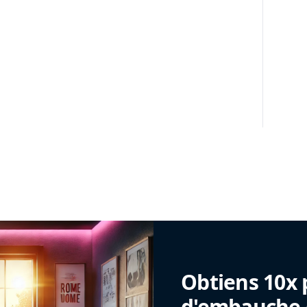
Obtiens 10x 
d'embauche g