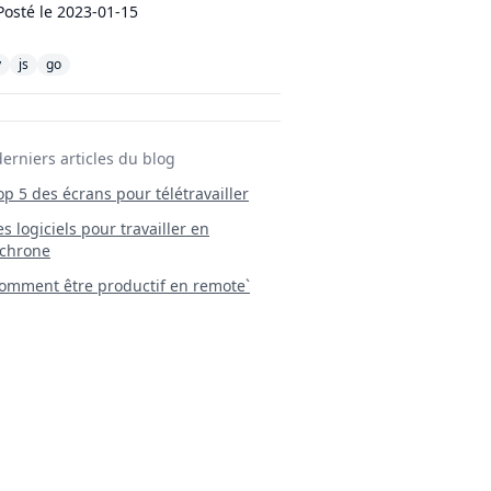
Posté le
2023-01-15
y
js
go
derniers articles du blog
Top 5 des écrans pour télétravailler
 Les logiciels pour travailler en
chrone
mment être productif en remote`