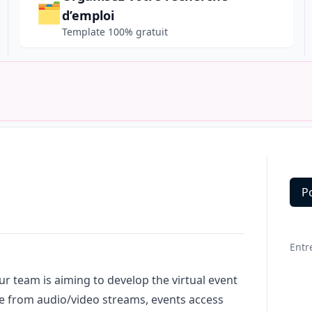
🗂️
d’emploi
Template 100% gratuit
P
Deta
Entr
ur team is aiming to develop the virtual event
ge from audio/video streams, events access