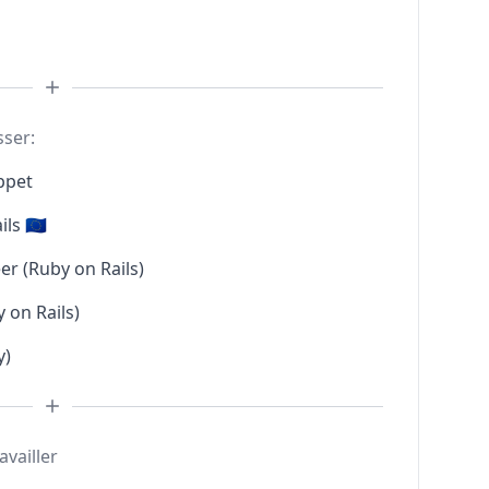
sser:
ppet
s 🇪🇺
er (Ruby on Rails)
 on Rails)
y)
availler