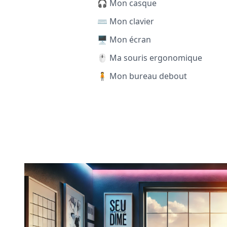
🎧 Mon casque
⌨️ Mon clavier
🖥️ Mon écran
🖱️ Ma souris ergonomique
🧍 Mon bureau debout