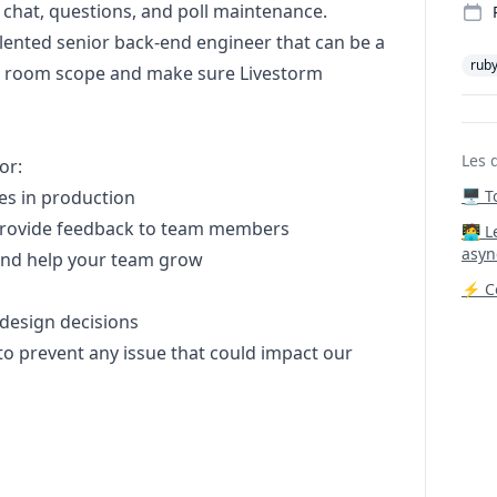
 chat, questions, and poll maintenance.
alented senior back-end engineer that can be a
rub
ur room scope and make sure Livestorm
Les 
or:
es in production
🖥️ 
 provide feedback to team members
‍🧑‍
asyn
and help your team grow
⚡ Co
design
decisions
to prevent any issue that could impact our