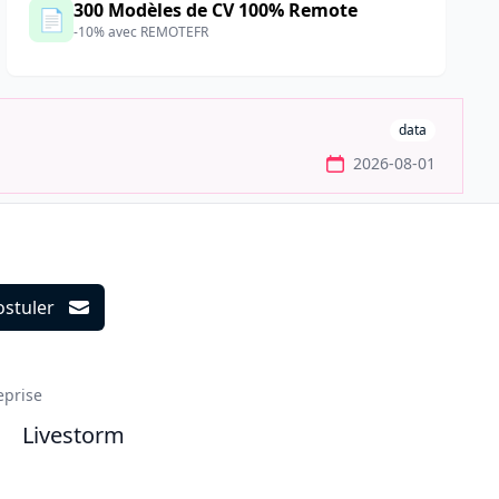
300 Modèles de CV 100% Remote
📄
-10% avec REMOTEFR
data
2026-08-01
ostuler
ils
eprise
Livestorm