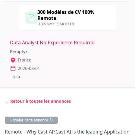
300 Modèles de CV 100%
📄
Remote
-10% avec REMOTEFR
Data Analyst No Experience Required
Peroptyx
France
2026-08-01
data
← Retour à toutes les annonces
Signaler cette annonce
Description
Remote - Why Cast AI?Cast AI is the leading Application