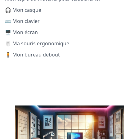
🎧 Mon casque
⌨️ Mon clavier
🖥️ Mon écran
🖱️ Ma souris ergonomique
🧍 Mon bureau debout