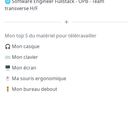
🌐
Software Engineer Fullstack - OPB - Team
transverse H/F
Mon top 5 du matériel pour télétravailler
🎧 Mon casque
⌨️ Mon clavier
🖥️ Mon écran
🖱️ Ma souris ergonomique
🧍 Mon bureau debout