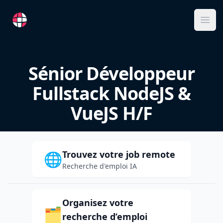
RemoteFR
Ope
Sénior Développeur
Fullstack NodeJS &
VueJS H/F
Trouvez votre job remote
🌐
Recherche d'emploi IA
Organisez votre
🗂️
recherche d’emploi