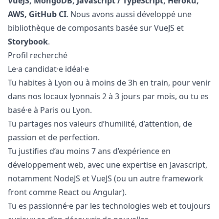
VueJS, MongoDB,
Javascript
/ TypeScript, Heroku,
AWS, GitHub CI
. Nous avons aussi développé une
bibliothèque de composants basée sur VueJS et
Storybook
.
Profil recherché
Le·a candidat·e idéal·e
Tu habites à Lyon ou à moins de 3h en train, pour venir
dans nos locaux lyonnais 2 à 3 jours par mois, ou tu es
basé·e à Paris ou Lyon.
Tu partages nos valeurs d’humilité, d’attention, de
passion et de perfection.
Tu justifies d’au moins 7 ans d’expérience en
développement web, avec une expertise en
Javascript
,
notamment NodeJS et VueJS (ou un autre framework
front comme React ou Angular).
Tu es passionné·e par les technologies web et toujours