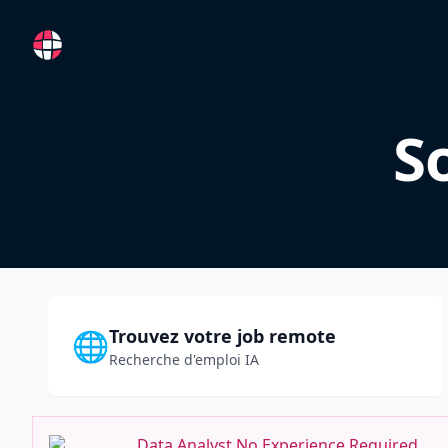
RemoteFR
S
Trouvez votre job remote
🌐
Recherche d'emploi IA
Data Analyst No Experience Required