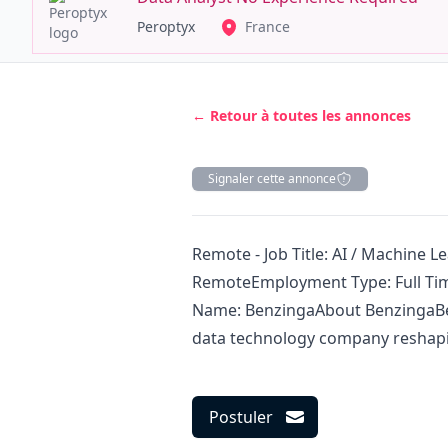
Peroptyx
France
← Retour à toutes les annonces
Signaler cette annonce
Description
Remote - Job Title: AI / Machine L
RemoteEmployment Type: Full Ti
Name: BenzingaAbout BenzingaBen
data technology company reshapin
Postuler