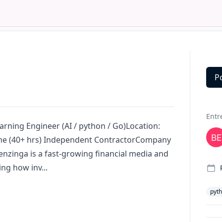
P
Deta
Entr
earning Engineer (AI /
python
/ Go)Location:
me (40+ hrs) Independent ContractorCompany
zinga is a fast-growing financial media and
g how inv...
pyt