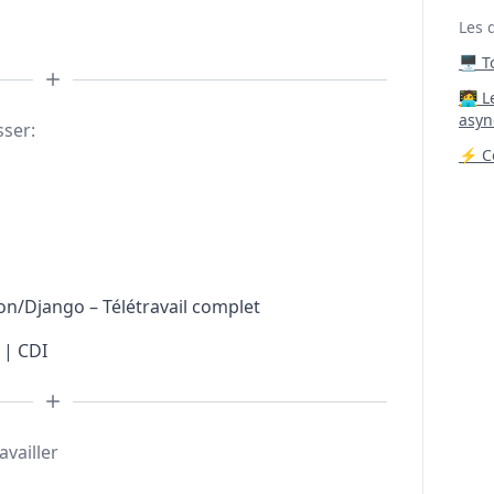
Les 
🖥️ 
‍🧑‍
asyn
sser:
⚡ Co
n/Django – Télétravail complet
 | CDI
availler