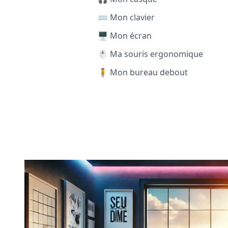
⌨️ Mon clavier
🖥️ Mon écran
🖱️ Ma souris ergonomique
🧍 Mon bureau debout