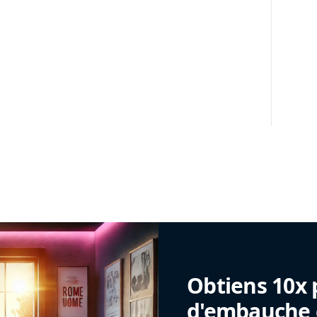
Obtiens 10x 
d'embauche g