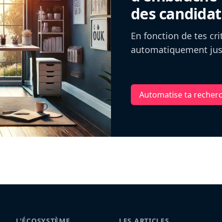
des candidat
En fonction de tes cr
automatiquement jusq
Automatise ta recher
L'ÉCOSYSTÈME
LES ARTICLES