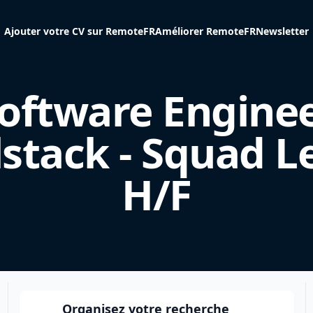
Ajouter votre CV sur RemoteFR
Améliorer RemoteFR
Newsletter
oftware Engine
lstack - Squad L
H/F
Organisez votre recherche