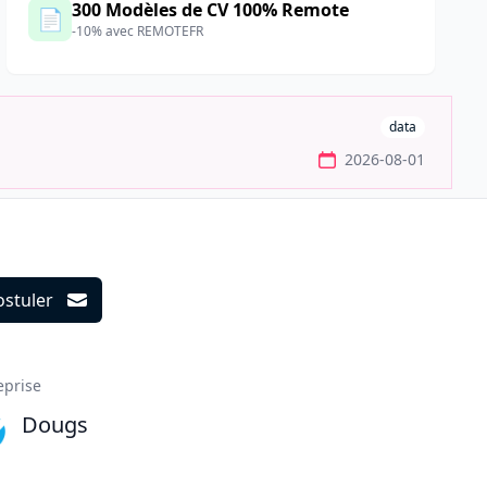
300 Modèles de CV 100% Remote
📄
-10% avec REMOTEFR
data
2026-08-01
ostuler
ils
eprise
Dougs