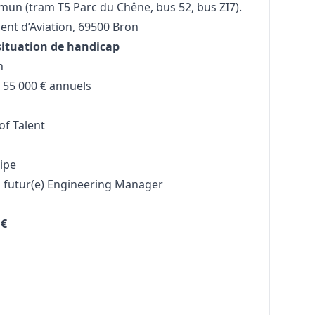
mun (tram T5 Parc du Chêne, bus 52, bus ZI7).
nt d’Aviation, 69500 Bron
situation de handicap
n
 55 000 € annuels
of Talent
uipe
ta futur(e) Engineering
Manager
 €