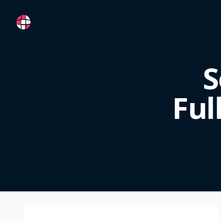
RemoteFR
S
Ful