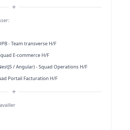
sser:
 OPB - Team transverse H/F
- Squad E-commerce H/F
NestJS / Angular) - Squad Operations H/F
ad Portail Facturation H/F
availler