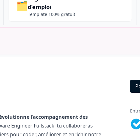
🗂️
d’emploi
Template 100% gratuit
P
Deta
Entr
i révolutionne l’accompagnement des
are Engineer Fullstack, tu collaboreras
ers pour coder, améliorer et enrichir notre