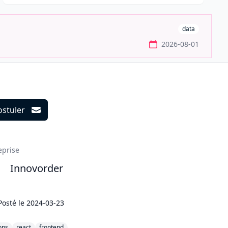
data
2026-08-01
ostuler
ils
eprise
Innovorder
Posté le
2024-03-23
ops
react
frontend