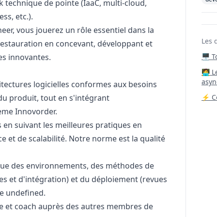
 technique de pointe (IaaC, multi-cloud,
ss, etc.).
eer, vous jouerez un rôle essentiel dans la
Les 
estauration en concevant, développant et
es innovantes.
🖥️ 
‍🧑‍
asyn
tectures logicielles conformes aux besoins
du produit, tout en s'intégrant
⚡ Co
ème Innovorder.
 en suivant les meilleures pratiques en
 et de scalabilité. Notre norme est la qualité
inue des environnements, des méthodes de
es et d'intégration) et du déploiement (revues
e undefined.
ue et coach auprès des autres membres de