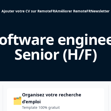
Ajouter votre CV sur RemoteFR
Améliorer RemoteFR
Newsletter
oftware engine
Senior (H/F)
Organisez votre recherche
🗂️
d’emploi
Template 100% gratuit