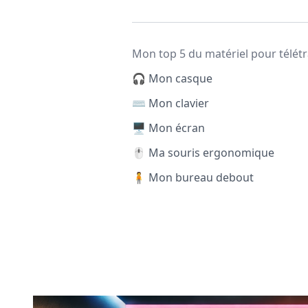
Mon top 5 du matériel pour télétr
🎧 Mon casque
⌨️ Mon clavier
🖥️ Mon écran
🖱️ Ma souris ergonomique
🧍 Mon bureau debout