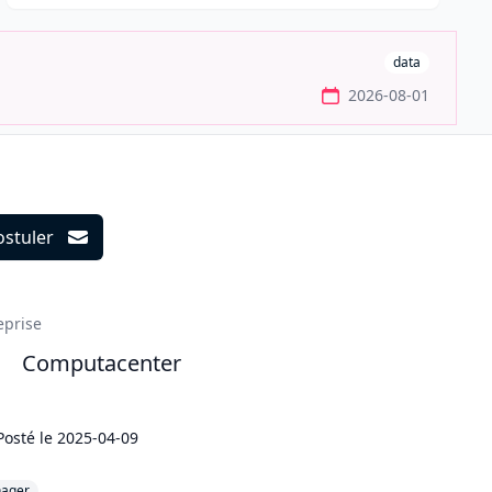
data
2026-08-01
ostuler
ils
eprise
Computacenter
Posté le
2025-04-09
ager