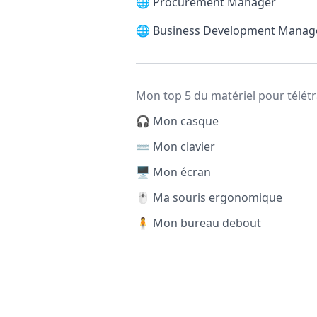
🌐
Procurement Manager
🌐
Business Development Manag
Mon top 5 du matériel pour télétr
🎧 Mon casque
⌨️ Mon clavier
🖥️ Mon écran
🖱️ Ma souris ergonomique
🧍 Mon bureau debout