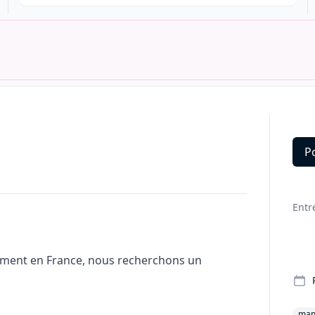
P
Deta
Entr
ement en France, nous recherchons un
man