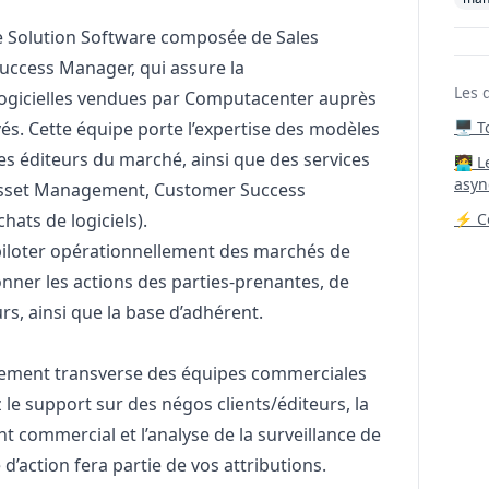
pe Solution Software composée de Sales
Success
Manager
, qui assure la
Les 
logicielles vendues par Computacenter auprès
és. Cette équipe porte l’expertise des modèles
🖥️ 
des éditeurs du marché, ainsi que des services
‍🧑‍
asyn
 Asset Management, Customer Success
ats de logiciels).
⚡ Co
 piloter opérationnellement des marchés de
onner les actions des parties-prenantes, de
urs, ainsi que la base d’adhérent.
gement transverse des équipes commerciales
 le support sur des négos clients/éditeurs, la
 commercial et l’analyse de la surveillance de
’action fera partie de vos attributions.