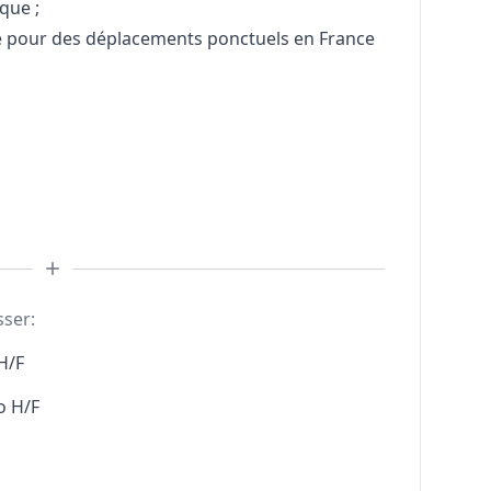
que ;
le pour des déplacements ponctuels en France
sser:
H/F
o H/F