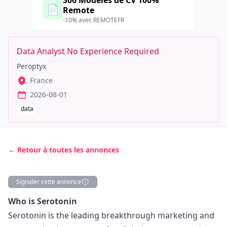
300 Modèles de CV 100%
📄
Remote
-10% avec REMOTEFR
Data Analyst No Experience Required
Peroptyx
France
2026-08-01
data
← Retour à toutes les annonces
Signaler cette annonce
Description
Who is Serotonin
Serotonin is the leading breakthrough
marketing
and