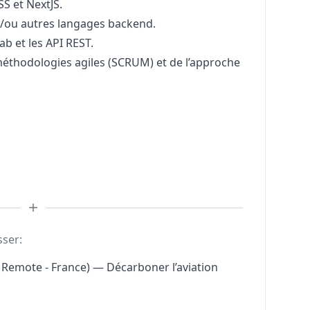
SS et NextJS.
t/ou autres langages backend.
ab et les API REST.
éthodologies agiles (SCRUM) et de l’approche
sser:
 Remote - France) — Décarboner l’aviation