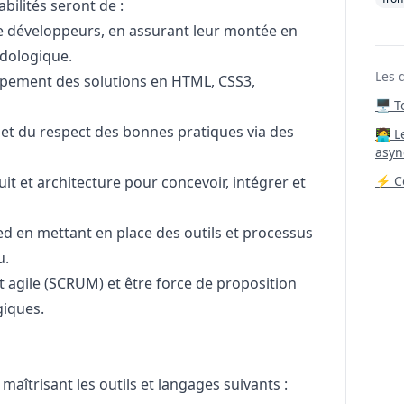
abilités seront de :
de développeurs, en assurant leur montée en
dologique.
Les 
ppement des solutions en HTML, CSS3,
🖥️ 
e et du respect des bonnes pratiques via des
‍🧑‍
asyn
it et architecture pour concevoir, intégrer et
⚡ Co
d en mettant en place des outils et processus
u.
 agile (SCRUM) et être force de proposition
giques.
aîtrisant les outils et langages suivants :