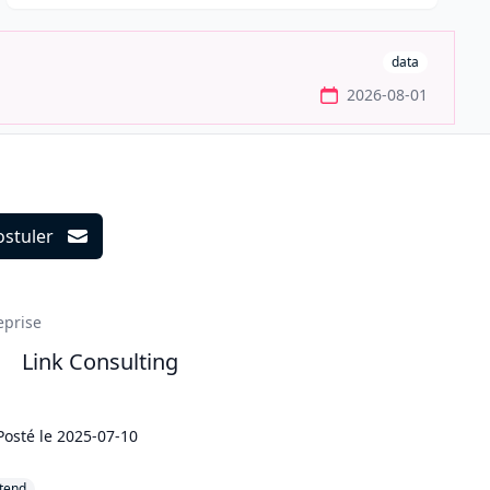
data
2026-08-01
ostuler
ils
eprise
Link Consulting
Posté le
2025-07-10
tend