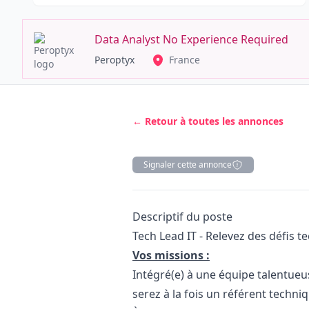
Data Analyst No Experience Required
Peroptyx
France
← Retour à toutes les annonces
Signaler cette annonce
Description
Descriptif du poste
Tech Lead IT - Relevez des défis t
Vos missions :
Intégré(e) à une équipe talentueu
serez à la fois un référent techni