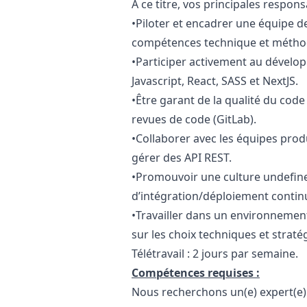
À ce titre, vos principales respons
•Piloter et encadrer une équipe 
compétences technique et métho
•Participer activement au dévelo
Javascript
, React, SASS et NextJS.
•Être garant de la qualité du cod
revues de code (GitLab).
•Collaborer avec les équipes produ
gérer des API REST.
•Promouvoir une culture undefine
d’intégration/déploiement contin
•Travailler dans un environnement
sur les choix techniques et straté
Télétravail : 2 jours par semaine.
Compétences requises :
Nous recherchons un(e) expert(e) m