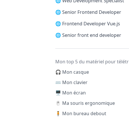
🌐
Web Development Specialist
🌐
Senior Frontend Developer
🌐
Frontend Developer Vue.js
🌐
Senior front end developer
Mon top 5 du matériel pour télétr
🎧 Mon casque
⌨️ Mon clavier
🖥️ Mon écran
🖱️ Ma souris ergonomique
🧍 Mon bureau debout