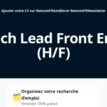
Ajouter votre CV sur RemoteFR
Améliorer RemoteFR
Newsletter
ch Lead Front 
(H/F)
Organisez votre recherche
🗂️
d’emploi
Template 100% gratuit