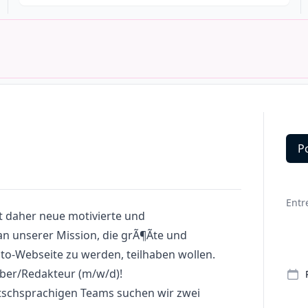
P
Deta
Entr
t daher neue motivierte und
an unserer Mission, die grÃ¶Ãte und
to-Webseite zu werden, teilhaben wollen.
eiber/Redakteur (m/w/d)!
tschsprachigen Teams suchen wir zwei