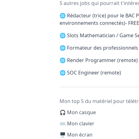
5 autres jobs qui pourrait t'intére
🌐
Rédacteur (trice) pour le BAC P
environnements connectés)- FRE
🌐
Slots Mathematician / Game S
🌐
Formateur des professionnels d
🌐
Render Programmer (remote)
🌐
SOC Engineer (remote)
Mon top 5 du matériel pour télétr
🎧 Mon casque
⌨️ Mon clavier
🖥️ Mon écran