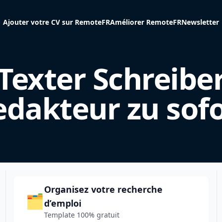
Ajouter votre CV sur RemoteFR
Améliorer RemoteFR
Newsletter
Texter Schreibe
edakteur zu sofo
Organisez votre recherche
🗂️
d’emploi
Template 100% gratuit