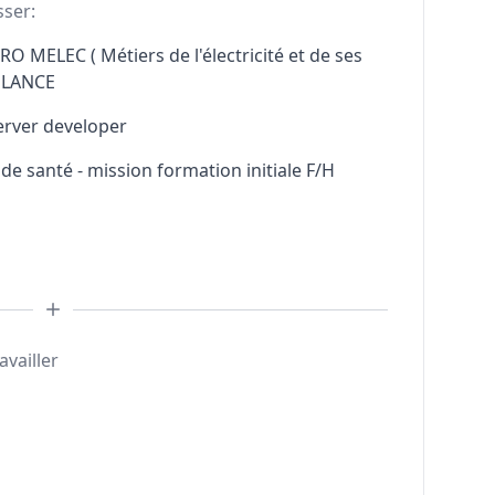
sser:
RO MELEC ( Métiers de l'électricité et de ses
ELANCE
erver developer
e santé - mission formation initiale F/H
availler