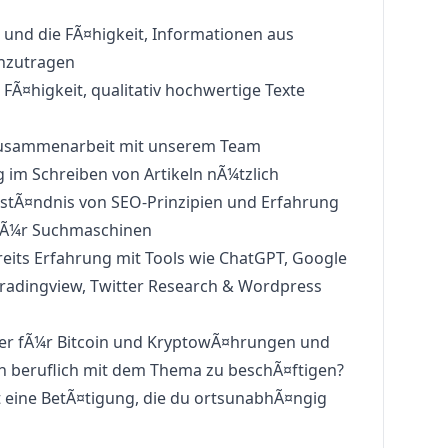
 und die FÃ¤higkeit, Informationen aus
nzutragen
 FÃ¤higkeit, qualitativ hochwertige Texte
 Zusammenarbeit mit unserem Team
ng im Schreiben von Artikeln nÃ¼tzlich
erstÃ¤ndnis von SEO-Prinzipien und Erfahrung
 fÃ¼r Suchmaschinen
Bereits Erfahrung mit Tools wie ChatGPT, Google
 Tradingview, Twitter Research & Wordpress
nger fÃ¼r Bitcoin und KryptowÃ¤hrungen und
uch beruflich mit dem Thema zu beschÃ¤ftigen?
hst eine BetÃ¤tigung, die du ortsunabhÃ¤ngig