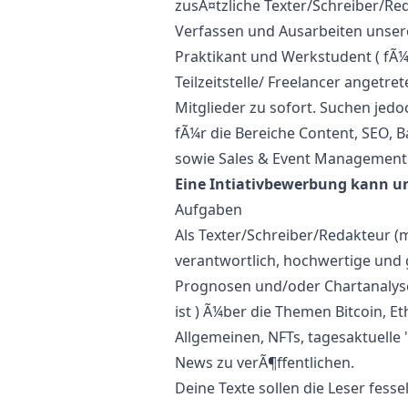
zusÃ¤tzliche Texter/Schreiber/Re
Verfassen und Ausarbeiten unserer
Praktikant und Werkstudent ( fÃ¼r
Teilzeitstelle/ Freelancer angetr
Mitglieder zu sofort. Suchen jed
fÃ¼r die Bereiche Content, SEO, B
sowie Sales & Event Management
Eine Intiativbewerbung kann u
Aufgaben
Als Texter/Schreiber/Redakteur (
verantwortlich, hochwertige und 
Prognosen und/oder Chartanalys
ist ) Ã¼ber die Themen Bitcoin, E
Allgemeinen, NFTs, tagesaktuelle
News zu verÃ¶ffentlichen.
Deine Texte sollen die Leser fesse