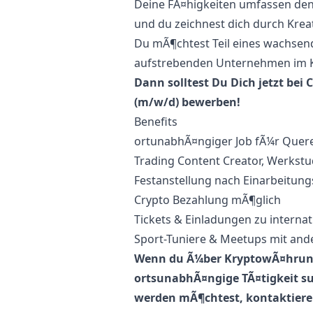
Deine FÃ¤higkeiten umfassen de
und du zeichnest dich durch Krea
Du mÃ¶chtest Teil eines wachsen
aufstrebenden Unternehmen im K
Dann solltest Du Dich jetzt bei 
(m/w/d) bewerben!
Benefits
ortunabhÃ¤ngiger Job fÃ¼r Quere
Trading Content Creator, Werkstu
Festanstellung nach Einarbeitung
Crypto Bezahlung mÃ¶glich
Tickets & Einladungen zu interna
Sport-Tuniere & Meetups mit ande
Wenn du Ã¼ber KryptowÃ¤hrunge
ortsunabhÃ¤ngige TÃ¤tigkeit su
werden mÃ¶chtest, kontaktiere 