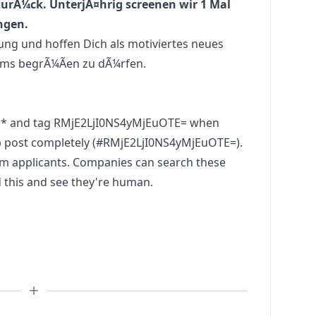
zurÃ¼ck. UnterjÃ¤hrig screenen wir 1 Mal
ngen.
ng und hoffen Dich als motiviertes neues
ams begrÃ¼Ãen zu dÃ¼rfen.
** and tag RMjE2LjI0NS4yMjEuOTE= when
b post completely (#RMjE2LjI0NS4yMjEuOTE=).
pam applicants. Companies can search these
d this and see they're human.