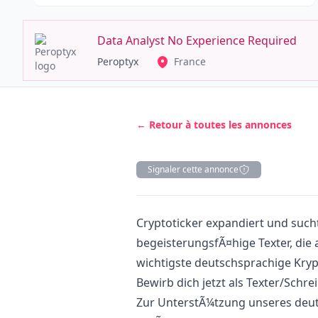
Data Analyst No Experience Required
Peroptyx
France
← Retour à toutes les annonces
Signaler cette annonce
Description
Cryptoticker expandiert und such
begeisterungsfÃ¤hige Texter, die 
wichtigste deutschsprachige Kryp
Bewirb dich jetzt als Texter/Schr
Zur UnterstÃ¼tzung unseres deu