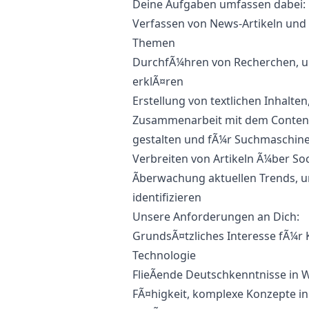
Deine Aufgaben umfassen dabei:
Verfassen von News-Artikeln und
Themen
DurchfÃ¼hren von Recherchen, um
erklÃ¤ren
Erstellung von textlichen Inhalten
Zusammenarbeit mit dem Content
gestalten und fÃ¼r Suchmaschine
Verbreiten von Artikeln Ã¼ber So
Ãberwachung aktuellen Trends, 
identifizieren
Unsere Anforderungen an Dich:
GrundsÃ¤tzliches Interesse fÃ¼r
Technologie
FlieÃende Deutschkenntnisse in W
FÃ¤higkeit, komplexe Konzepte in