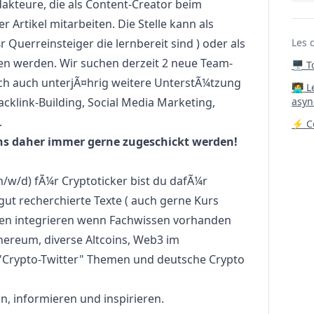
dakteure, die als Content-Creator beim
 Artikel mitarbeiten. Die Stelle kann als
 Querreinsteiger die lernbereit sind ) oder als
Les 
eten werden. Wir suchen derzeit 2 neue Team-
🖥️ 
och auch unterjÃ¤hrig weitere UnterstÃ¼tzung
‍🧑‍
acklink-Building, Social Media
Marketing
,
asyn
.
⚡ Co
ns daher immer gerne zugeschickt werden!
m/w/d) fÃ¼r Cryptoticker bist du dafÃ¼r
gut recherchierte Texte ( auch gerne Kurs
en integrieren wenn Fachwissen vorhanden
thereum, diverse Altcoins, Web3 im
 "Crypto-Twitter" Themen und deutsche Crypto
ln, informieren und inspirieren.