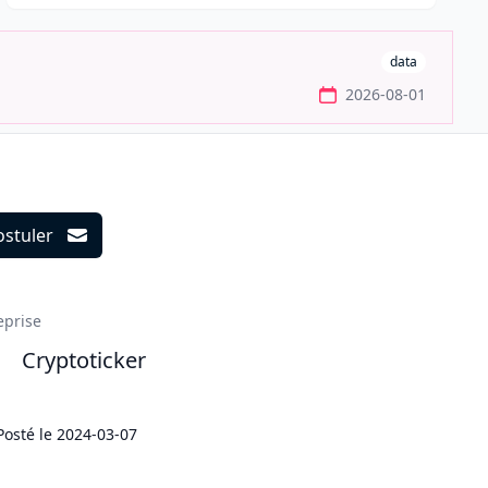
data
2026-08-01
ostuler
ils
eprise
Cryptoticker
Posté le
2024-03-07