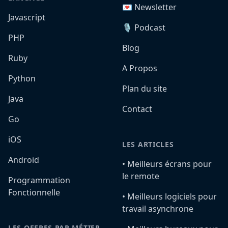
💌 Newsletter
Javascript
🎙️ Podcast
PHP
Blog
Ruby
A Propos
Python
Plan du site
Java
Contact
Go
iOS
LES ARTICLES
Android
•️ Meilleurs écrans pour
le remote
Programmation
Fonctionnelle
•️ Meilleurs logiciels pour
travail asynchrone
LES OFFRES PAR MÉTIER