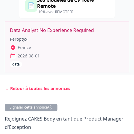
300 Modèles de CV 100%
📄
Remote
-10% avec REMOTEFR
Data Analyst No Experience Required
Peroptyx
France
2026-08-01
data
← Retour à toutes les annonces
Signaler cette annonce
Description
Rejoignez CAKES Body en tant que Product
Manager
d'Exception