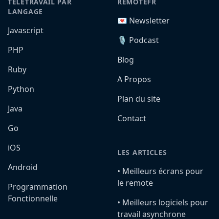
TÉLÉTRAVAIL PAR
REMOTEFR
LANGAGE
💌 Newsletter
Javascript
🎙️ Podcast
PHP
Blog
Ruby
A Propos
Python
Plan du site
Java
Contact
Go
iOS
LES ARTICLES
Android
•️ Meilleurs écrans pour
le remote
Programmation
Fonctionnelle
•️ Meilleurs logiciels pour
travail asynchrone