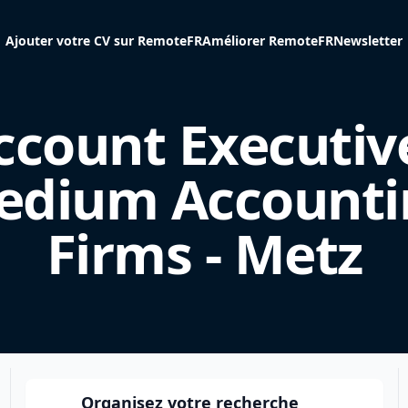
Ajouter votre CV sur RemoteFR
Améliorer RemoteFR
Newsletter
ccount Executive
edium Accounti
Firms - Metz
Organisez votre recherche