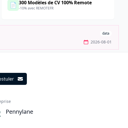
300 Modèles de CV 100% Remote
📄
-10% avec REMOTEFR
data
2026-08-01
ostuler
ils
eprise
Pennylane