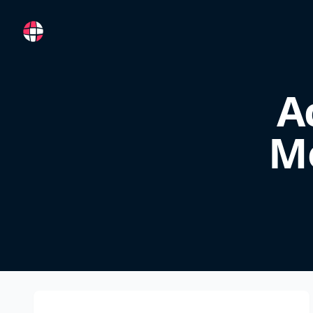
RemoteFR
A
M