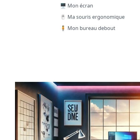
🖥️ Mon écran
🖱️ Ma souris ergonomique
🧍 Mon bureau debout