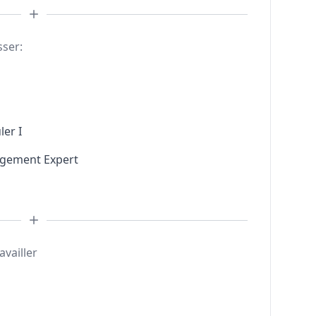
sser:
ler I
agement Expert
availler