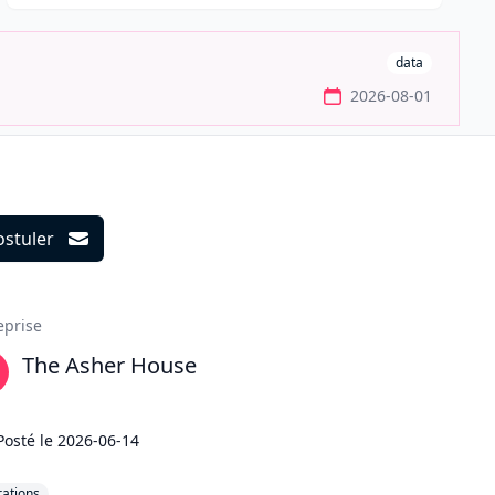
data
2026-08-01
ostuler
ils
eprise
The Asher House
Posté le
2026-06-14
ations