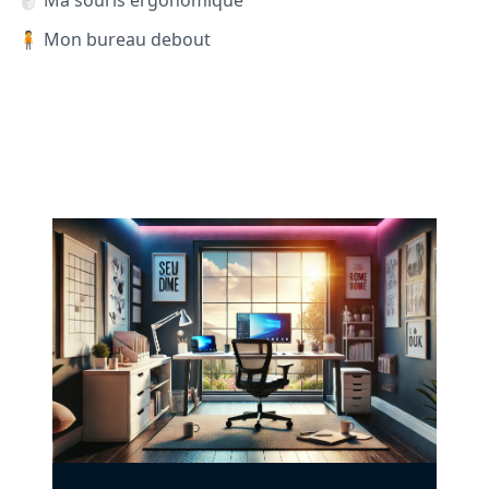
🖱️ Ma souris ergonomique
🧍 Mon bureau debout