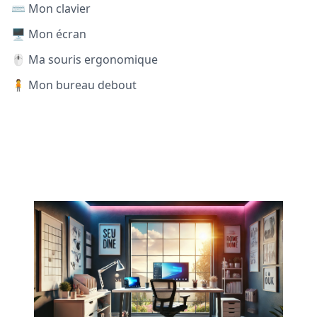
⌨️ Mon clavier
🖥️ Mon écran
🖱️ Ma souris ergonomique
🧍 Mon bureau debout