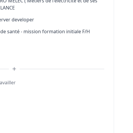
RO MELEC ( Métiers de l'électricité et de ses
ELANCE
erver developer
e santé - mission formation initiale F/H
availler