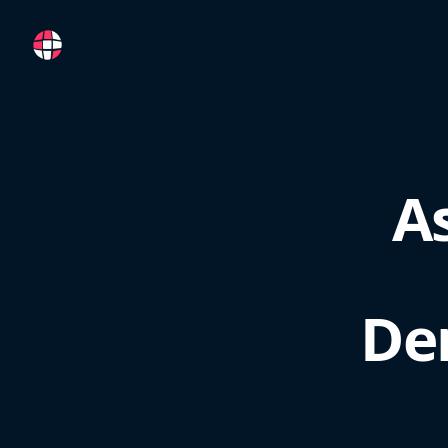
RemoteFR
As
De