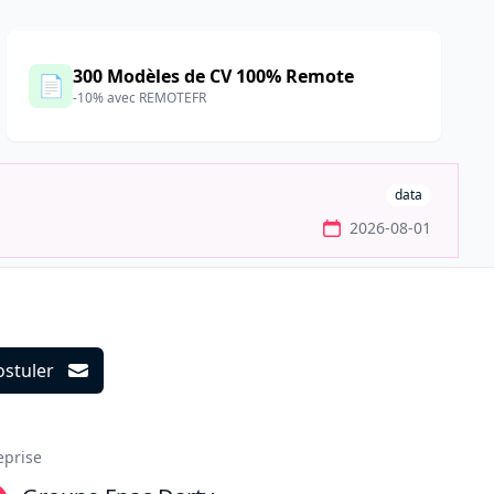
300 Modèles de CV 100% Remote
📄
-10% avec REMOTEFR
data
2026-08-01
ostuler
ils
eprise