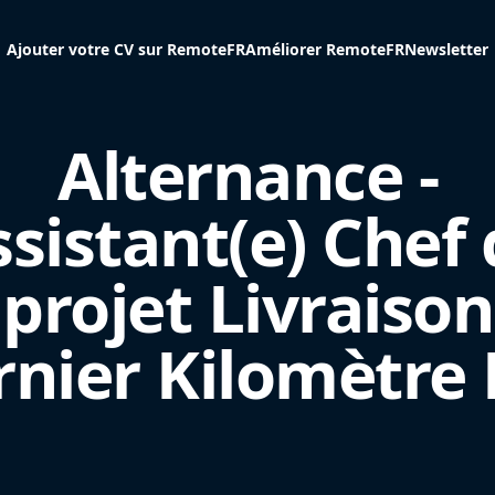
Ajouter votre CV sur RemoteFR
Améliorer RemoteFR
Newsletter
Alternance -
sistant(e) Chef
projet Livraison
rnier Kilomètre 