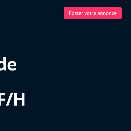
Poster votre annonce
 de
F/H