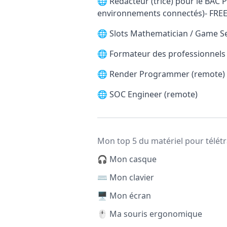
🌐
Rédacteur (trice) pour le BAC P
environnements connectés)- FRE
🌐
Slots Mathematician / Game S
🌐
Formateur des professionnels d
🌐
Render Programmer (remote)
🌐
SOC Engineer (remote)
Mon top 5 du matériel pour télétr
🎧 Mon casque
⌨️ Mon clavier
🖥️ Mon écran
🖱️ Ma souris ergonomique