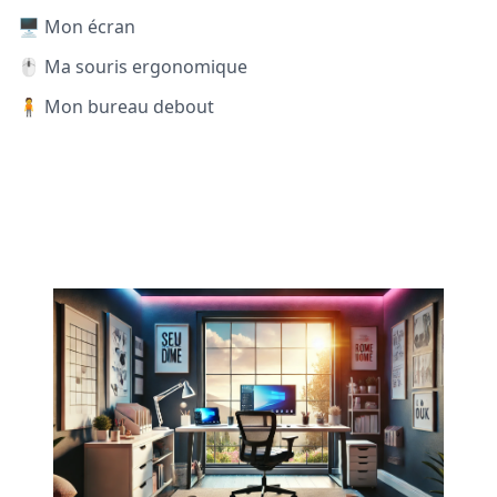
🖥️ Mon écran
🖱️ Ma souris ergonomique
🧍 Mon bureau debout