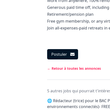
Work from anywhere, 100% remote
Generous paid time off, including
Retirement/pension plan
Free gym membership, or any virtu
Join all-expenses-paid retreats in
Postuler
← Retour à toutes les annonces
5 autres jobs qui pourrait t'intére
🌐
Rédacteur (trice) pour le BAC P
environnements connectés)- FRE