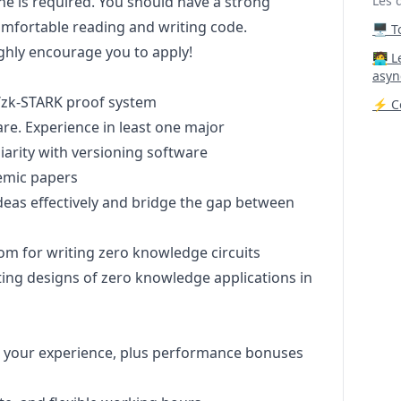
one is required. You should have a strong
Les 
mfortable reading and writing code.
🖥️ 
ighly encourage you to apply!
‍🧑‍
asyn
/zk-STARK proof system
⚡ Co
are. Experience in least one major
rity with versioning software
demic papers
deas effectively and bridge the gap between
rcom for writing zero knowledge circuits
isting designs of zero knowledge applications in
s your experience, plus performance bonuses