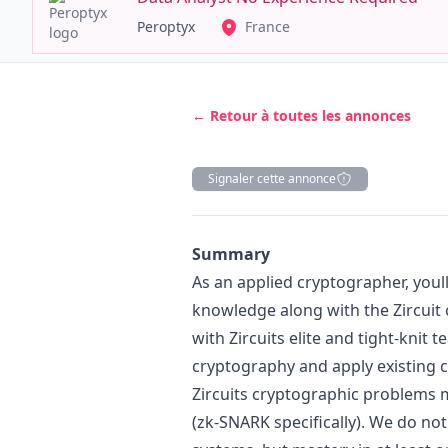
Peroptyx
France
← Retour à toutes les annonces
Signaler cette annonce
Description
Summary
As an applied cryptographer, youl
knowledge along with the Zircuit 
with Zircuits elite and tight-knit
cryptography and apply existing 
Zircuits cryptographic problems 
(zk-SNARK specifically). We do no