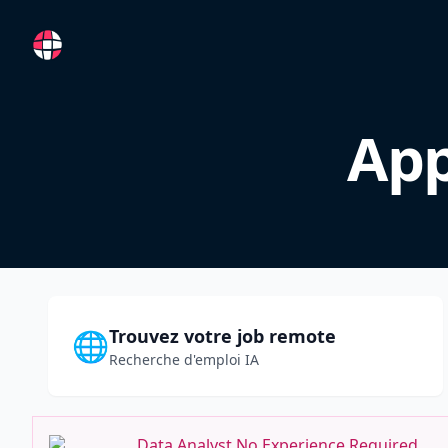
RemoteFR
App
Trouvez votre job remote
🌐
Recherche d'emploi IA
Data Analyst No Experience Required