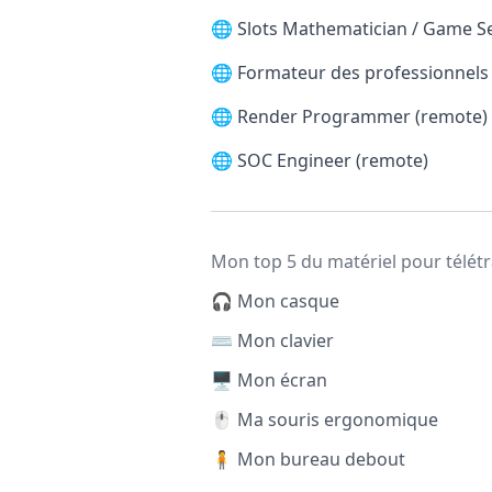
🌐
Slots Mathematician / Game S
🌐
Formateur des professionnels d
🌐
Render Programmer (remote)
🌐
SOC Engineer (remote)
Mon top 5 du matériel pour télétr
🎧 Mon casque
⌨️ Mon clavier
🖥️ Mon écran
🖱️ Ma souris ergonomique
🧍 Mon bureau debout