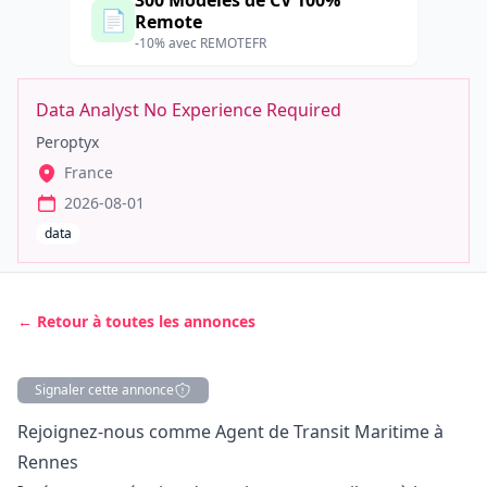
300 Modèles de CV 100%
📄
Remote
-10% avec REMOTEFR
Data Analyst No Experience Required
Peroptyx
France
2026-08-01
data
← Retour à toutes les annonces
Signaler cette annonce
Description
Rejoignez-nous comme Agent de Transit Maritime à
Rennes