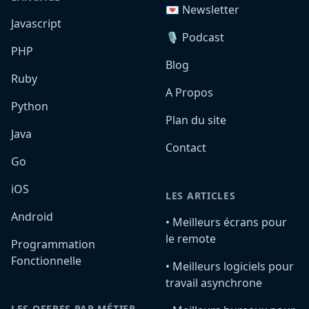
💌 Newsletter
Javascript
🎙️ Podcast
PHP
Blog
Ruby
A Propos
Python
Plan du site
Java
Contact
Go
iOS
LES ARTICLES
Android
•️ Meilleurs écrans pour
le remote
Programmation
Fonctionnelle
•️ Meilleurs logiciels pour
travail asynchrone
LES OFFRES PAR MÉTIER