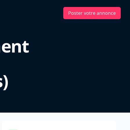
Poster votre annonce
ment
)