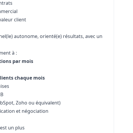
ntrats
mmercial
valeur client
l(le) autonome, orienté(e) résultats, avec un
ment à :
ions par mois
lients chaque mois
ises
2B
ubSpot, Zoho ou équivalent)
cation et négociation
est un plus