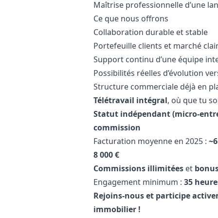
Maîtrise professionnelle d’une la
Ce que nous offrons
Collaboration durable et stable
Portefeuille clients et marché cla
Support continu d’une équipe int
Possibilités réelles d’évolution 
Structure commerciale déjà en pl
Télétravail intégral
, où que tu so
Statut indépendant (micro-entr
commission
Facturation moyenne en 2025 :
~6
8 000 €
Commissions illimitées
et
bonus
Engagement minimum :
35 heure
Rejoins-nous et participe activ
immobilier !