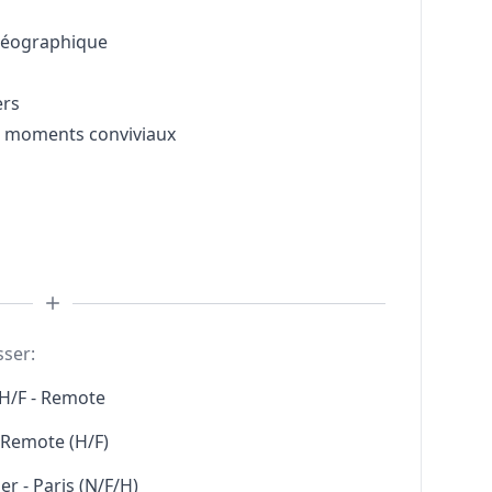
e géographique
ers
t moments conviviaux
sser:
H/F - Remote
l Remote (H/F)
r - Paris (N/F/H)