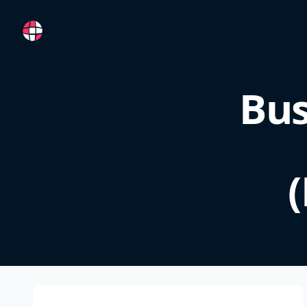
RemoteFR
Bus