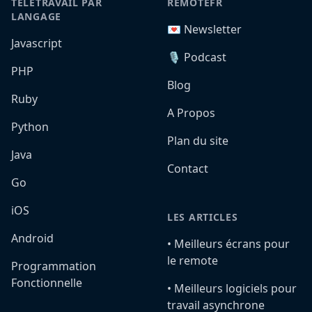
TÉLÉTRAVAIL PAR
REMOTEFR
LANGAGE
💌 Newsletter
Javascript
🎙️ Podcast
PHP
Blog
Ruby
A Propos
Python
Plan du site
Java
Contact
Go
iOS
LES ARTICLES
Android
•️ Meilleurs écrans pour
le remote
Programmation
Fonctionnelle
•️ Meilleurs logiciels pour
travail asynchrone