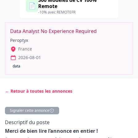
300 Modèles de CV 100%
📄
Remote
-10% avec REMOTEFR
Data Analyst No Experience Required
Peroptyx
France
2026-08-01
data
← Retour à toutes les annonces
Signaler cette annonce
Description
Descriptif du poste
Merci de bien lire l’annonce en entier !