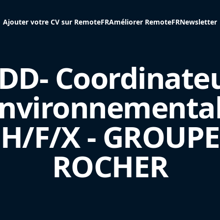
Ajouter votre CV sur RemoteFR
Améliorer RemoteFR
Newsletter
DD- Coordinate
nvironnemental
H/F/X - GROUPE
ROCHER