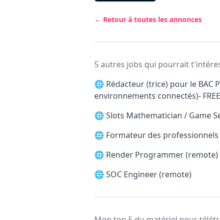
← Retour à toutes les annonces
5 autres jobs qui pourrait t'intére
🌐
Rédacteur (trice) pour le BAC P
environnements connectés)- FRE
🌐
Slots Mathematician / Game S
🌐
Formateur des professionnels d
🌐
Render Programmer (remote)
🌐
SOC Engineer (remote)
Mon top 5 du matériel pour télétr