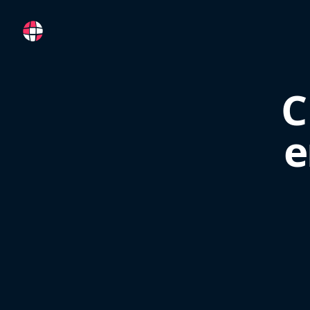
RemoteFR
C
e