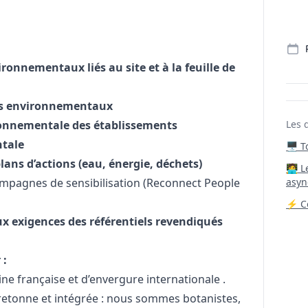
ironnementaux liés au site et à la feuille de
ers environnementaux
ironnementale des établissements
Les 
ntale
🖥️ 
plans d’actions (eau, énergie, déchets)
‍🧑‍
mpagnes de sensibilisation (Reconnect People
asyn
⚡ Co
ux exigences des référentiels revendiqués
 :
ine française et d’envergure internationale .
bretonne et intégrée : nous sommes botanistes,