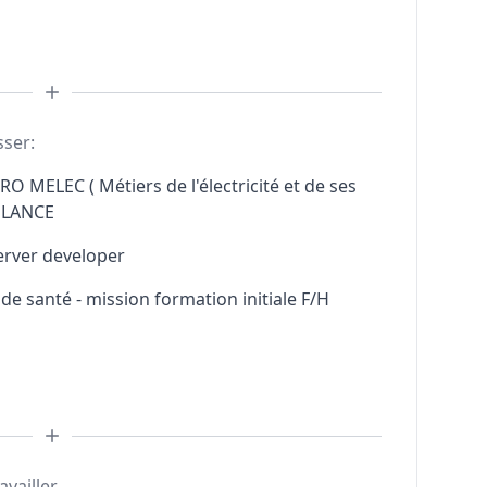
sser:
RO MELEC ( Métiers de l'électricité et de ses
ELANCE
erver developer
e santé - mission formation initiale F/H
availler