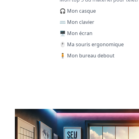
🎧 Mon casque
⌨️ Mon clavier
🖥️ Mon écran
🖱️ Ma souris ergonomique
🧍 Mon bureau debout