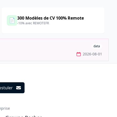
300 Modèles de CV 100% Remote
📄
-10% avec REMOTEFR
data
2026-08-01
ostuler
ils
eprise