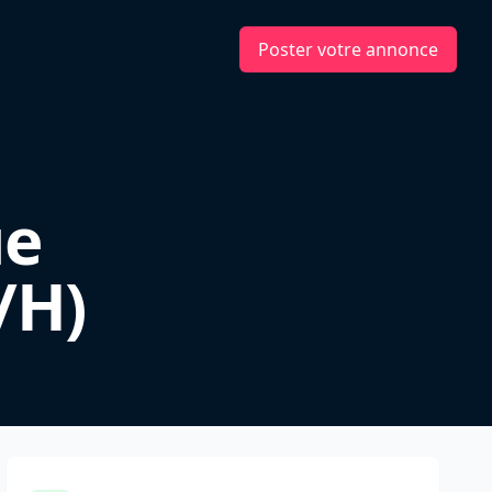
Poster votre annonce
ue
/H)