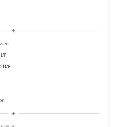
sser:
H/F
o H/F
er
availler