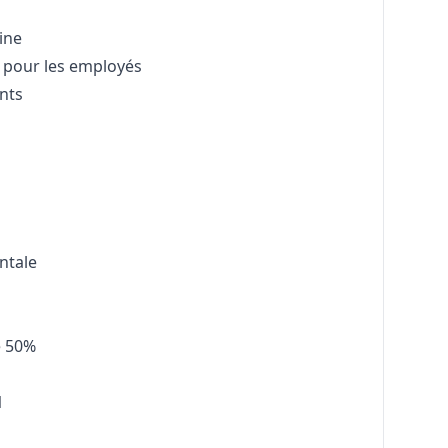
aine
e pour les employés
ents
ntale
e 50%
l