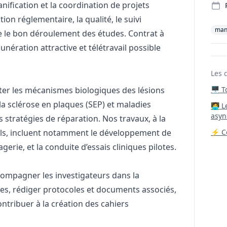
anification et la coordination de projets
ion réglementaire, la qualité, le suivi
man
que le bon déroulement des études. Contrat à
nération attractive et télétravail possible
Les 
ter les mécanismes biologiques des lésions
🖥️ 
la sclérose en plaques (SEP) et maladies
‍🧑‍
asyn
stratégies de réparation. Nos travaux, à la
nels, incluent notamment le développement de
⚡ Co
ie, et la conduite d’essais cliniques pilotes.
ompagner les investigateurs dans la
ques, rédiger protocoles et documents associés,
ontribuer à la création des cahiers