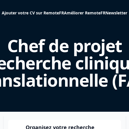
Ajouter votre CV sur RemoteFR
Améliorer RemoteFR
Newsletter
Chef de projet
echerche cliniq
anslationnelle (F
Organisez votre recherche