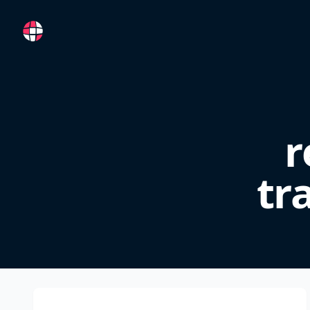
RemoteFR
r
tr