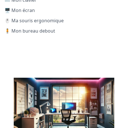
⌨️ Mon clavier
🖥️ Mon écran
🖱️ Ma souris ergonomique
🧍 Mon bureau debout