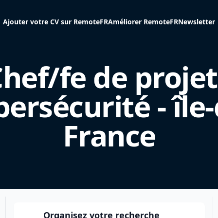
Ajouter votre CV sur RemoteFR
Améliorer RemoteFR
Newsletter
hef/fe de projet
bersécurité - île-
France
Organisez votre recherche