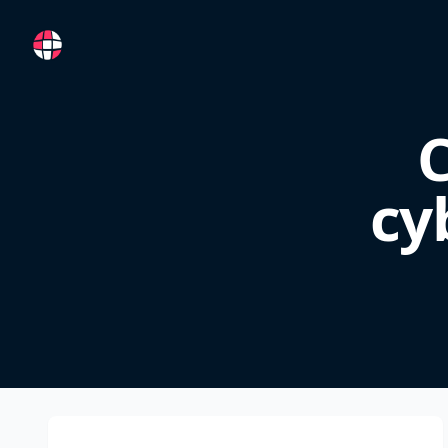
RemoteFR
C
cy