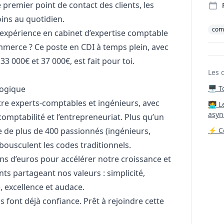
 premier point de contact des clients, les
ins au quotidien.
comp
d’expérience en cabinet d’expertise comptable
ommerce ? Ce poste en CDI à temps plein, avec
 000€ et 37 000€, est fait pour toi.
Les 
logique
🖥️ 
tre experts-comptables et ingénieurs, avec
‍🧑‍
asyn
omptabilité et l’entrepreneuriat. Plus qu’un
de plus de 400 passionnés (ingénieurs,
⚡ Co
bousculent les codes traditionnels.
ons d’euros pour accélérer notre croissance et
ts partageant nos valeurs : simplicité,
 excellence et audace.
 font déjà confiance. Prêt à rejoindre cette