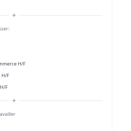
sser:
ommerce H/F
 H/F
 H/F
availler