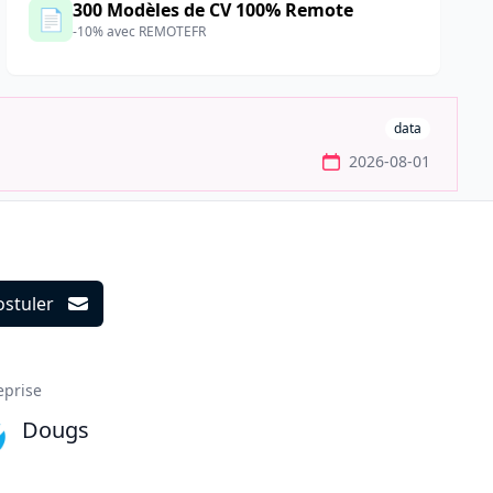
300 Modèles de CV 100% Remote
📄
-10% avec REMOTEFR
data
2026-08-01
ostuler
ils
eprise
Dougs