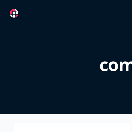
RemoteFR
com