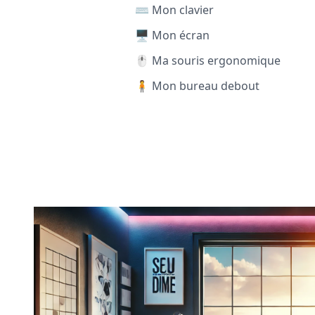
⌨️ Mon clavier
🖥️ Mon écran
🖱️ Ma souris ergonomique
🧍 Mon bureau debout