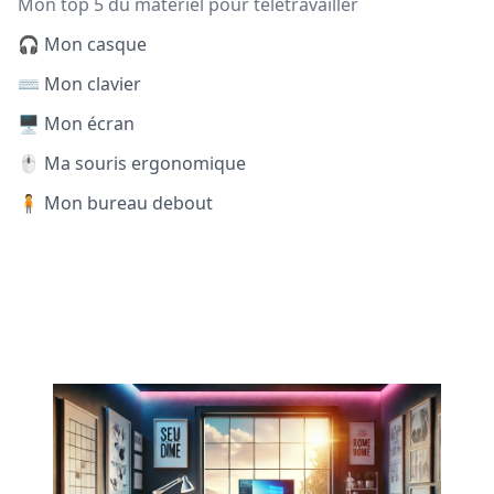
Mon top 5 du matériel pour télétravailler
🎧 Mon casque
⌨️ Mon clavier
🖥️ Mon écran
🖱️ Ma souris ergonomique
🧍 Mon bureau debout