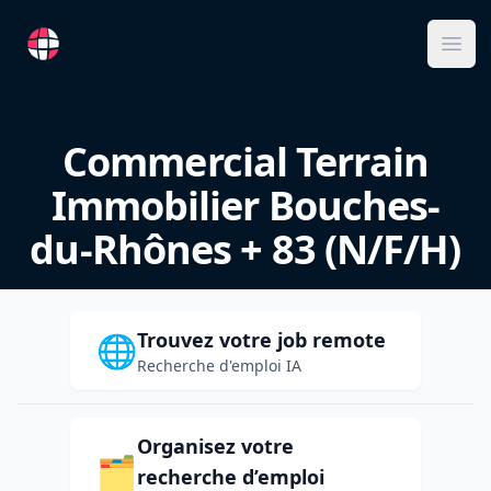
RemoteFR
Ope
Commercial Terrain
Immobilier Bouches-
du-Rhônes + 83 (N/F/H)
Trouvez votre job remote
🌐
Recherche d'emploi IA
Organisez votre
🗂️
recherche d’emploi