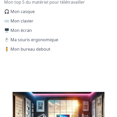
Mon top 5 du matériel pour télétravailler
🎧 Mon casque
⌨️ Mon clavier
🖥️ Mon écran
🖱️ Ma souris ergonomique
🧍 Mon bureau debout