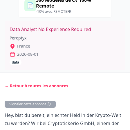
300 Modèles de CV 100%
📄
Remote
-10% avec REMOTEFR
Data Analyst No Experience Required
Peroptyx
France
2026-08-01
data
← Retour à toutes les annonces
Signaler cette annonce
Description
Hey, bist du bereit, ein echter Held in der Krypto-Welt
zu werden? Wir bei Cryptotickerio GmbH, einem der