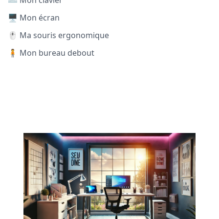
⌨️ Mon clavier
🖥️ Mon écran
🖱️ Ma souris ergonomique
🧍 Mon bureau debout