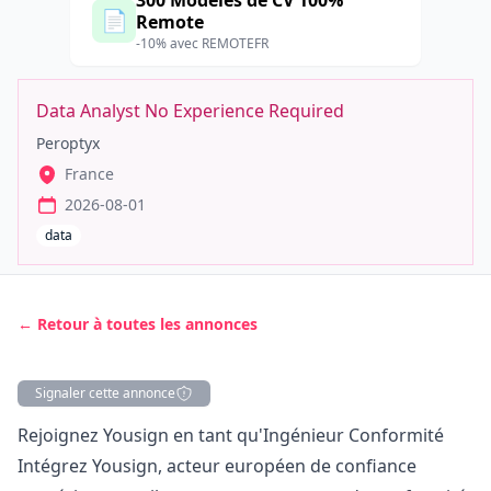
300 Modèles de CV 100%
📄
Remote
-10% avec REMOTEFR
Data Analyst No Experience Required
Peroptyx
France
2026-08-01
data
← Retour à toutes les annonces
Signaler cette annonce
Description
Rejoignez Yousign en tant qu'Ingénieur Conformité
Intégrez Yousign, acteur européen de confiance