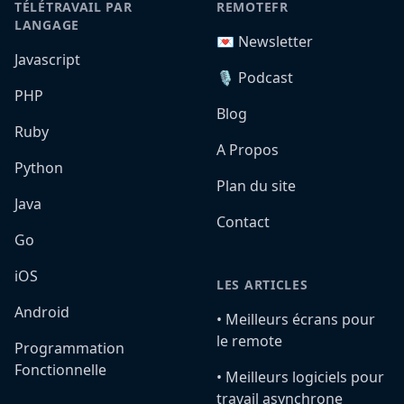
TÉLÉTRAVAIL PAR
REMOTEFR
LANGAGE
💌 Newsletter
Javascript
🎙️ Podcast
PHP
Blog
Ruby
A Propos
Python
Plan du site
Java
Contact
Go
iOS
LES ARTICLES
Android
•️ Meilleurs écrans pour
le remote
Programmation
Fonctionnelle
•️ Meilleurs logiciels pour
travail asynchrone