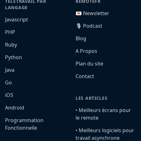
TÉLÉTRAVAIL PAR
REMOTEFR
LANGAGE
💌 Newsletter
Javascript
🎙️ Podcast
PHP
Blog
Ruby
A Propos
Python
Plan du site
Java
Contact
Go
iOS
LES ARTICLES
Android
•️ Meilleurs écrans pour
le remote
Programmation
Fonctionnelle
•️ Meilleurs logiciels pour
travail asynchrone