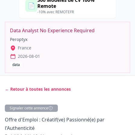
300 Modèles de CV 100%
📄
Remote
-10% avec REMOTEFR
Data Analyst No Experience Required
Peroptyx
France
2026-08-01
data
← Retour à toutes les annonces
Signaler cette annonce
Description
Offre d'Emploi : Créatif(ve) Passionné(e) par
l'Authenticité