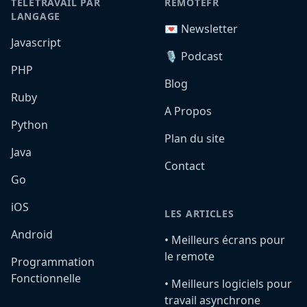
TÉLÉTRAVAIL PAR
REMOTEFR
LANGAGE
💌 Newsletter
Javascript
🎙️ Podcast
PHP
Blog
Ruby
A Propos
Python
Plan du site
Java
Contact
Go
iOS
LES ARTICLES
Android
•️ Meilleurs écrans pour
le remote
Programmation
Fonctionnelle
•️ Meilleurs logiciels pour
travail asynchrone