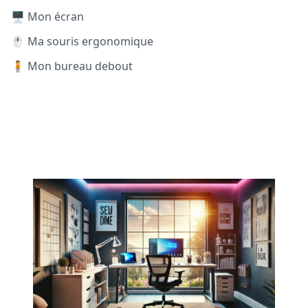
🖥️ Mon écran
🖱️ Ma souris ergonomique
🧍 Mon bureau debout